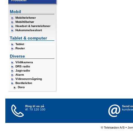
Produkter
Mobil
Mobiltelefoner
Mobiltilbehør
Headset & høretelefoner
Hukommelseskort
Tablet & computer
Tablet
Router
Diverse
Vildtkamera
DRS radio
Jagt-radio
Alarm
Videoovervågning
Bordtelefon
Doro
Ring til os på
Send en
tlf: 70 120 100
kundese
© Telekæden A/S • Jo