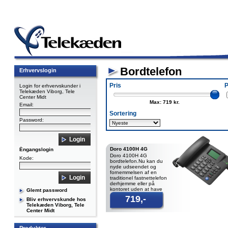
Bordtelefon
Erhvervslogin
Pris
P
Login for erhvervskunder i
Telekæden Viborg, Tele
Center Midt
Max: 719 kr.
Email:
Sortering
Password:
Doro 4100H 4G
Éngangslogin
Doro 4100H 4G
Kode:
bordtelefon.Nu kan du
nyde udseendet og
fornemmelsen af en
traditionel fastnettelefon
derhjemme eller på
kontoret uden at have
Glemt password
fastnet. I modsætning til
719,-
Bliv erhvervskunde hos
almindelige s
Telekæden Viborg, Tele
Center Midt