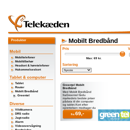
Mobilt Bredbånd
Produkter
Pris
V
Mobil
Mobiltelefoner
Max: 69 kr.
Mobiltilbehør
Sortering
Headset & høretelefoner
Hukommelseskort
Tablet & computer
Tablet
Greentel Mobilt
Router
Bredbånd
Mobilt Bredbånd
Med Mobilt Bredbånd
fraGreentel fårdu
Greentel
markedets bedste priser
pådata til din computer
Diverse
og tablet.Kort efter
oprettelsen modtager du
Vildtkamera
en e-mail med login, hvor
69,-
DRS radio
du kan adminis
fra
Jagt-radio
Alarm
Videoovervågning
Bordtelefon