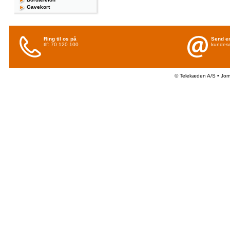
Gavekort
Ring til os på
Send en
tlf: 70 120 100
kundese
© Telekæden A/S • Jo